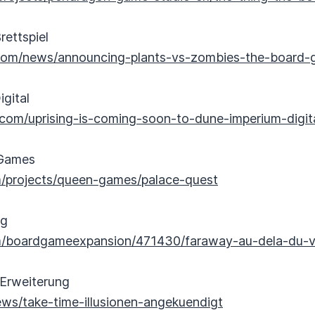
rettspiel
com/news/announcing-plants-vs-zombies-the-board-
igital
l.com/uprising-is-coming-soon-to-dune-imperium-digita
 Games
m/projects/queen-games/palace-quest
ng
m/boardgameexpansion/471430/faraway-au-dela-du-v
Erweiterung
ws/take-time-illusionen-angekuendigt