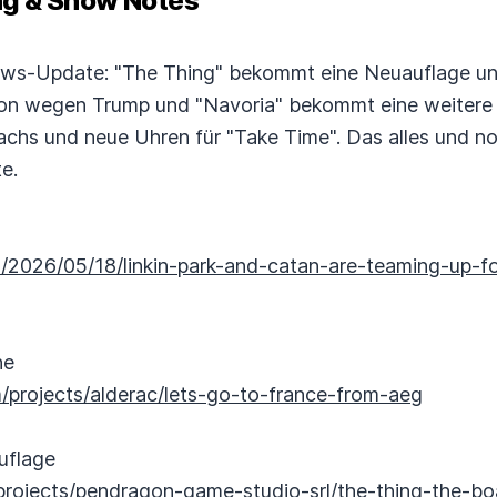
 & Show Notes
s-Update: "The Thing" bekommt eine Neuauflage und 
on wegen Trump und "Navoria" bekommt eine weitere
hs und neue Uhren für "Take Time". Das alles und no
e.
2026/05/18/linkin-park-and-catan-are-teaming-up-fo
ne
m/projects/alderac/lets-go-to-france-from-aeg
uflage
projects/pendragon-game-studio-srl/the-thing-the-