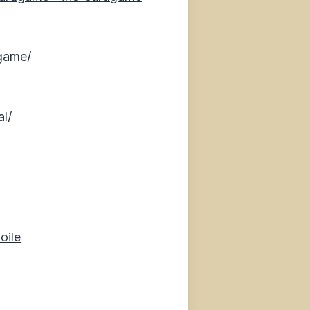
game/
l/
oile