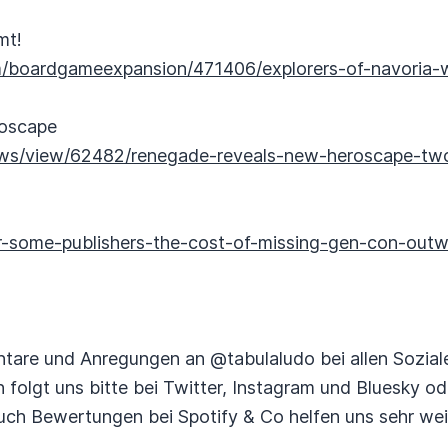
mt!
/boardgameexpansion/471406/explorers-of-navoria-
roscape
/news/view/62482/renegade-reveals-new-heroscape-two
r-some-publishers-the-cost-of-missing-gen-con-outw
tare und Anregungen an @tabulaludo bei allen Sozial
n folgt uns bitte bei Twitter, Instagram und Bluesky o
ch Bewertungen bei Spotify & Co helfen uns sehr weit