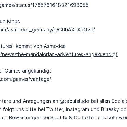
virgames/status/1785761618321698955
neue Maps
.com/asmodee_germany/p/C6bAXnKqGvb/
ntures" kommt von Asmodee
/news/the-mandalorian-adventures-angekuendigt
er Games angekündigt
s.com/games/vantage/
tare und Anregungen an @tabulaludo bei allen Sozial
n folgt uns bitte bei Twitter, Instagram und Bluesky o
ch Bewertungen bei Spotify & Co helfen uns sehr weit