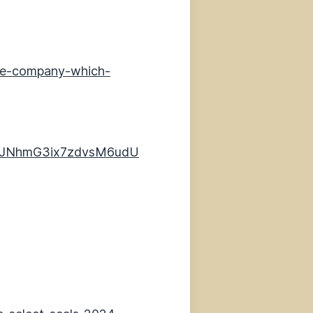
he-company-which-
KjJNhmG3ix7zdvsM6udU