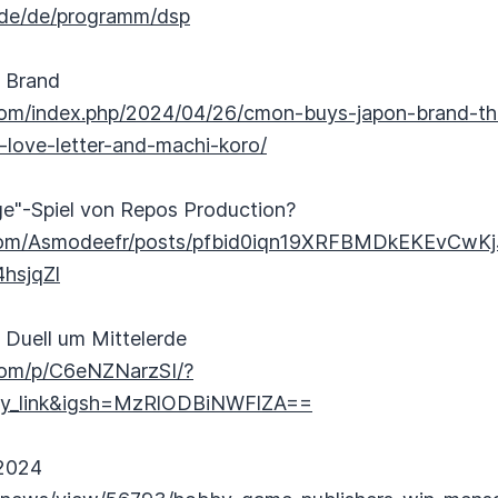
.de/de/programm/dsp
 Brand
com/index.php/2024/04/26/cmon-buys-japon-brand-t
-love-letter-and-machi-koro/
ge"-Spiel von Repos Production?
.com/Asmodeefr/posts/pfbid0iqn19XRFBMDkEKEvCw
hsjqZl
 Duell um Mittelerde
com/p/C6eNZNarzSI/?
py_link&igsh=MzRlODBiNWFlZA==
 2024