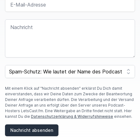
NACHRICHT
I
F
SPAM CAPTCHA
Y
O
U
A
Mit einem Klick auf "Nachricht absenden" erklärst Du Dich damit
R
einverstanden, dass wir Deine Daten zum Zwecke der Beantwortung
E
Deiner Anfrage verarbeiten dürfen. Die Verarbeitung und der Versand
A
Deiner Anfrage an uns erfolgt über den Server unseres Podcast-
H
Hosters LetsCast.fm. Eine Weitergabe an Dritte findet nicht statt. Hier
U
kannst Du die
Datenschutzerklärung & Widerrufshinweise
einsehen.
M
A
Nachricht absenden
N
,