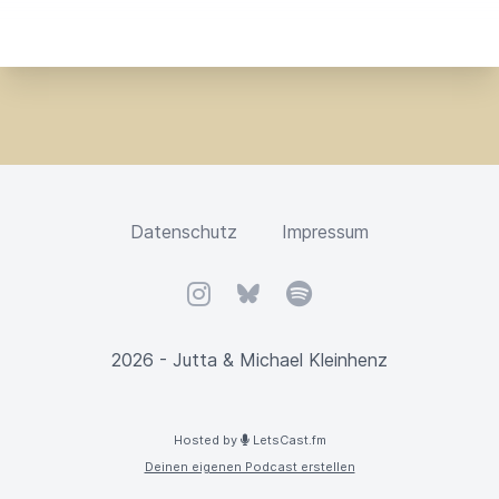
I
G
N
O
R
E
T
H
I
S
F
Datenschutz
Impressum
I
E
L
Instagram
Bluesky
Spotify
D
2026 - Jutta & Michael Kleinhenz
Hosted by
LetsCast.fm
Deinen eigenen Podcast erstellen