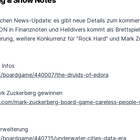
 & Show Notes
ichen News-Update: es gibt neue Details zum kommen
ON in Finanznöten und Helldivers kommt als Brettspie
rung, weitere Konkurrenz für "Rock Hard" und Mark Zu
 Infos
m/boardgame/440007/the-druids-of-edora
ark Zuckerberg gewinnen
er.com/mark-zuckerberg-board-game-careless-people-
Erweiterung
/boardgame/440715/underwater-cities-data-era