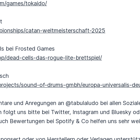
om/games/tokaido/
t
pionships/catan-weltmeisterschaft-2025
ls bei Frosted Games
p/dead-cells-das-rogue-lite-brettspiel/
tsch
projects/sound-of-drums-gmbh/europa-universalis-de
tare und Anregungen an @tabulaludo bei allen Sozial
n folgt uns bitte bei Twitter, Instagram und Bluesky o
ch Bewertungen bei Spotify & Co helfen uns sehr weit
ponsert oder von Herstellern oder Verlagen unterstützt.