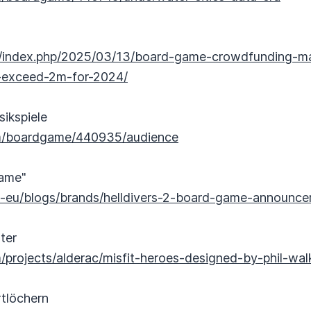
/index.php/2025/03/13/board-game-crowdfunding-maj
-exceed-2m-for-2024/
ikspiele
m/boardgame/440935/audience
Game"
n-eu/blogs/brands/helldivers-2-board-game-announc
ter
m/projects/alderac/misfit-heroes-designed-by-phil-wa
rtlöchern