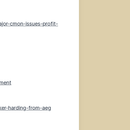
or-cmon-issues-profit-
ement
lker-harding-from-aeg