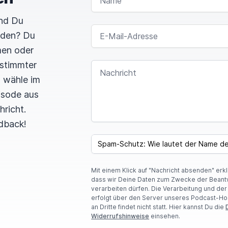
und Du
E-MAIL-ADRESSE
rden? Du
men oder
estimmter
NACHRICHT
n wähle im
pisode aus
hricht.
dback!
I
F
SPAM CAPTCHA
Y
O
U
Mit einem Klick auf "Nachricht absenden" erk
A
dass wir Deine Daten zum Zwecke der Beant
R
verarbeiten dürfen. Die Verarbeitung und de
E
erfolgt über den Server unseres Podcast-Ho
A
an Dritte findet nicht statt. Hier kannst Du die
H
Widerrufshinweise
einsehen.
U
M