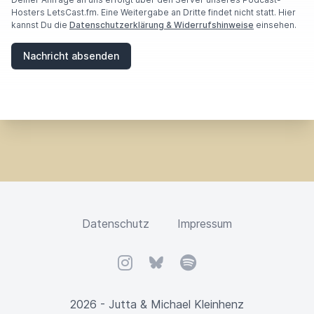
H
Hosters LetsCast.fm. Eine Weitergabe an Dritte findet nicht statt. Hier
U
kannst Du die
Datenschutzerklärung & Widerrufshinweise
einsehen.
M
A
Nachricht absenden
N
,
I
G
N
O
R
E
T
H
I
S
F
Datenschutz
Impressum
I
E
L
Instagram
Bluesky
Spotify
D
2026 - Jutta & Michael Kleinhenz