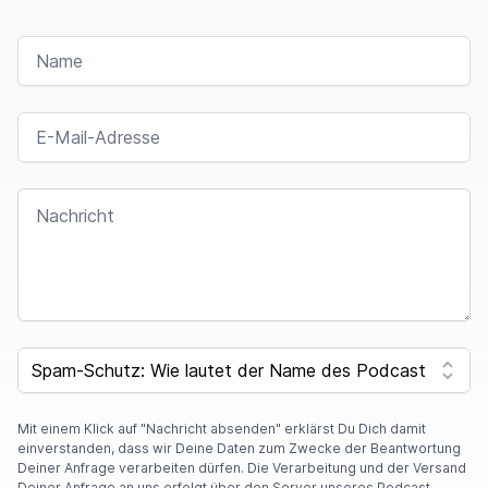
NAME
E-MAIL-ADRESSE
NACHRICHT
I
F
SPAM CAPTCHA
Y
O
U
A
Mit einem Klick auf "Nachricht absenden" erklärst Du Dich damit
R
einverstanden, dass wir Deine Daten zum Zwecke der Beantwortung
E
Deiner Anfrage verarbeiten dürfen. Die Verarbeitung und der Versand
A
Deiner Anfrage an uns erfolgt über den Server unseres Podcast-